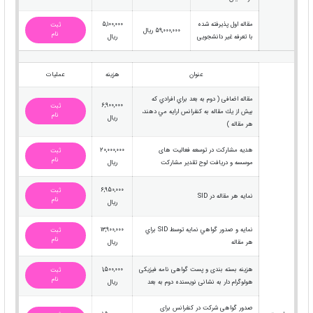
مقاله اول پذیرفته شده
5,100,000
ثبت
59,000,000 ریال
نام
با تعرفه غیر دانشجویی
ریال
عنوان
هزینه
عملیات
مقاله اضافی ( دوم به بعد براي افرادي كه
6,900,000
ثبت
بيش از يك مقاله به كنفرانس ارايه مي دهند،
نام
ریال
هر مقاله )
هدیه مشارکت در توسعه فعالیت های
20,000,000
ثبت
نام
موسسه و دریافت لوح تقدیر مشارکت
ریال
6,950,000
ثبت
نمایه هر مقاله در SID
نام
ریال
نمايه و صدور گواهي نمايه توسط SID براي
13,900,000
ثبت
نام
هر مقاله
ریال
هزینه بسته بندی و پست گواهی نامه فیزیکی
1,500,000
ثبت
نام
هولوگرام دار به نشانی نویسنده دوم به بعد
ریال
صدور گواهی شرکت در کنفرانس برای