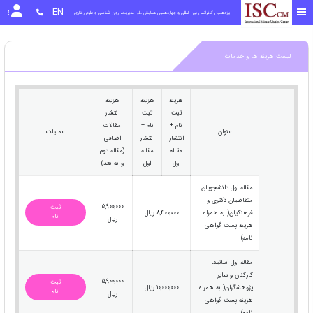
EN
یازدهمین کنفرانس بین المللی و چهاردهمین همایش ملی مدیریت، روان شناسی و علوم رفتاری
لیست هزینه ها و خدمات
هزینه
هزینه
هزینه
ثبت
ثبت
انتشار
نام +
نام +
مقالات
عنوان
عملیات
انتشار
انتشار
اضافی
مقاله
مقاله
(مقاله دوم
اول
اول
و به بعد)
مقاله اول دانشجویان،
متقاضیان دکتری و
5,900,000
ثبت
فرهنگیان( به همراه
8,400,000 ریال
نام
ریال
هزینه پست گواهی
نامه)
مقاله اول اساتید،
کارکنان و سایر
5,900,000
ثبت
پژوهشگران( به همراه
10,000,000 ریال
نام
ریال
هزینه پست گواهی