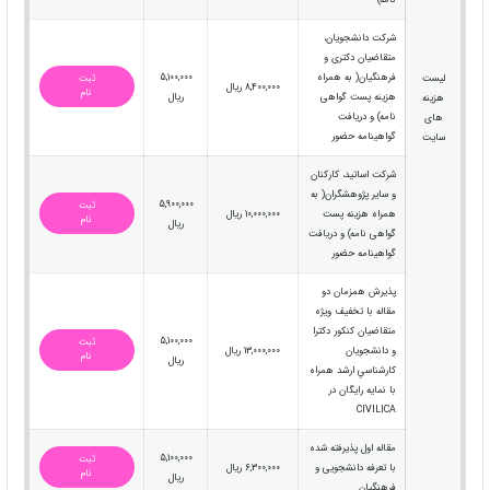
نامه)
شرکت دانشجویان،
متقاضیان دکتری و
فرهنگیان( به همراه
5,100,000
لیست
ثبت
8,400,000 ریال
نام
هزینه پست گواهی
ریال
هزینه
نامه) و دریافت
های
گواهینامه حضور
سایت
شرکت اساتید، کارکنان
و سایر پژوهشگران( به
5,900,000
ثبت
همراه هزینه پست
10,000,000 ریال
نام
ریال
گواهی نامه) و دریافت
گواهینامه حضور
پذيرش همزمان دو
مقاله با تخفيف ويژه
متقاضيان كنكور دكترا
5,100,000
ثبت
و دانشجويان
13,000,000 ریال
نام
ریال
كارشناسي ارشد همراه
با نمايه رايگان در
CIVILICA
مقاله اول پذیرفته شده
5,100,000
ثبت
با تعرفه دانشجویی و
6,300,000 ریال
نام
ریال
فرهنگيان