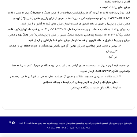
اقدام به پرداخت نمایند.
روش های پرداخت تعرفه ها:
الف. روش پرداخت کارت به کارت ( از طریق اپلیکیشن پرداخت یا از طریق دستگاه خودپرداز): واریز به شماره کارت
6037991899666907 به نام موسسه پژوهشی مدیریت مدبر. سپس از فیش واریزی عکس ( فایل jpg) تهیه و
عکس فیش واریزی را از طریق سامانه کاربری در قسمت ارسال فیش های شما بارگذاری و ارسال کنند.
ب. روش پرداخت به شماره حساب: واریز به حساب شماره 0109503991009 بانک ملی شعبه لاله تهران( شهید قاسم
سلیمانی) کد 702 به نام موسسه پژوهشی مدیریت مدبر). سپس از فیش واریزی عکس ( فایل jpg) تهیه و عکس
فیش واریزی را از طریق سامانه کاربری در قسمت ارسال فیش های شما بارگذاری و ارسال کنید.
بررسی و تایید فیش پرداختی، پذیرش نهایی، گواهی پذیرش زودهنگام به صورت لحظه ای در صفحه
کاربری قرار
می گیرد.
در صورت لزوم کاربر می تواند درخواست صدور گواهی پذیرش رسمی زودهنگام در سربرگ کنفرانس را به خط
واتساپ یا تلگرام 09054835293 ارسال نماید.
ثبت مقاله در سی دی مجموعه مقالات و صدور گواهینامه اصلی به صورت فیزیکی، با مهر برجسته و
دارای هولوگرام و ارسال به آدرس پستی کاربر توسط دبیرخانه کنفرانس
ارسال مقاله براي نمايه در پايگاه‌هاي علمي
تمام حقوق مادی و معنوی برای یازدهمین کنفرانس بین المللی و چهاردهمین همایش ملی مدیریت، روان شناسی و علوم رفتاری محفوظ است. © ۱۴۰۵
طراح سایت :
آسان همایش
© ۱۴۰۵ - 1392 نسخه 9.11