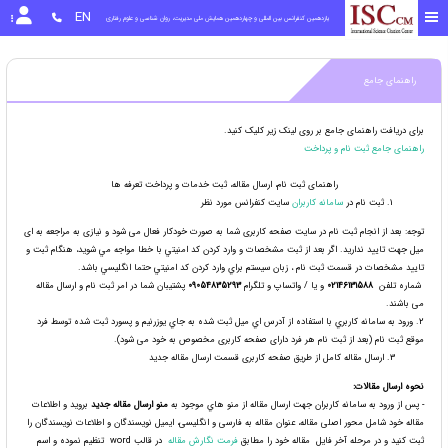
EN
یازدهمین کنفرانس بین المللی و چهاردهمین همایش ملی مدیریت، روان شناسی و علوم رفتاری
راهنمای جامع
برای دریافت راهنمای جامع بر روی لینک زیر کلیک کنید.
راهنمای جامع ثبت نام و پرداخت
راهنمای ثبت نام، ارسال مقاله، ثبت خدمات و پرداخت تعرفه ها
ثبت نام در
سامانه کاربران
سایت کنفرانس مورد نظر
توجه: بعد از انجام ثبت نام در سایت صفحه کاربری شما به صورت خودکار فعال می شود و نیازی به مراجعه به ای
میل جهت تایید ندارید. اگر بعد از ثبت مشخصات و وارد كردن كد امنيتي با خطا مواجه مي شويد، هنگام ثبت و
تاييد مشخصات در قسمت ثبت نام ، زبان سيستم براي وارد كردن كد امنيتي حتما انگليسي باشد.
شماره تلفن
02146131588
و يا / واتساپ و تلگرام
09054835293
پشتیبان شما در امر ثبت نام و ارسال مقاله
می باشند.
2. ورود به سامانه كاربري با استفاده از آدرس اي ميل ثبت شده به جاي يوزرنيم و پسورد ثبت شده توسط فرد
موقع ثبت نام (بعد از ثبت نام هر فرد دارای صفحه کاربری مخصوص به خود می شود).
ارسال مقاله كامل از طریق صفحه کاربری قسمت ارسال مقاله جديد
نحوه
ارسال مقالات
:
- پس از ورود به سامانه کاربران جهت ارسال مقاله از منو هاي موجود به
منو ارسال مقاله جدید
برويد و اطلاعات
مقاله خود شامل محور اصلی مقاله، عنوان مقاله به فارسی و انگلیسی، ایمیل نویسندگان و اطلاعات نویسندگان را
ثبت کنید و در مرحله آخر فایل مقاله خود را مطابق
فرمت نگارش مقاله
در قالب word تنظیم نموده و اسم