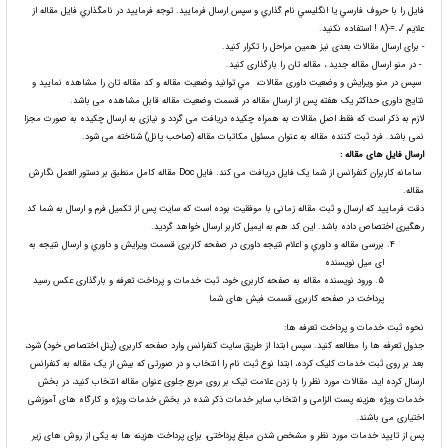
فايل را با حروف فارسي يا انگليسي نام گذاري و سپس ارسال فرمایید. توجه فرماييد در نامگذاري فايل مقاله از
علايم /،.=-(8 ! استفاده نكنيد.
- برای ارسال مقالات بعدی نیز همین مراحل را تکرار کنید.
- در منو ارسال مقاله جدید ، مقاله تان را بارگذاری کنید.
سپس در منو ویرایش و وضعيت داوری مقالات، مي توانيد وضعیت مقاله و کد مقاله تان را مشاهده نمایید و
نتایج داوری حداکثر یک هفته پس از ارسال مقاله در قسمت وضعیت مقاله قابل مشاهده می باشد.
لازم به ذکر است که فقط اصل مقالات به همراه چکیده دریافت می گردد و نیازی به ارسال چکیده به صورت مجزا
نمی باشد. فرد ثبت کننده مقاله به عنوان مسئول مکاتبات مقاله (صاحب پانل) شناخته می شود.
ارسال فایل های مقاله
:
سامانه کاربران کنفرانس از شما یک فایل دریافت می کند. فایل Doc مقاله کامل منطبق بر دستور العمل نگارش
مقاله.
دقت فرمایید که ارسال و ثبت مقاله زمانی با موفقیت بوده است که سایت پس از تکمیل فرم و ارسال به شما کد
رهگیری اختصاص داده باشد. این کد هم به ایمیل کاربر ارسال خواهد گردید.
بررسی مقاله و داوري و اعلام نتیجه داوری در صفحه کاربری قسمت ویرایش و داوري و ارسال نتيجه به
ای میل نویسنده
5. ورود نویسنده مقاله به صفحه کاربری خود، ثبت خدمات و پرداخت تعرفه و بارگذاری عکس رسید
پرداخت در صفحه کاربری قسمت فیش های شما
نحوه ثبت خدمات و پرداخت تعرفه ها:
جدول تعرفه ها را مطالعه کنید. سپس ابتدا از طریق سایت کنفرانس وارد صفحه کاربری (پنل اختصاص خود) شود،
بعد بر روی ثبت خدمات کلیک کرده، ابتدا نوع ثبت نام را انتخاب و در صورتی که بیش از یک مقاله به کنفرانس
ارسال کرده اید، مقالات مورد نظر را با زدن علامت تیک بر روی مربع جلوی عنوان مقاله انتخاب کنید، در بخش
خدمات ویژه هزینه پست الزامی و انتخاب سایر خدمات ذکر شده در بخش خدمات ویژه و کارگاه های آموزشی
اختیاری می باشند.
پس از تایید خدمات مورد نظر و مشخص شدن مبلغ پرداختی، برای پرداخت هزینه ها به یکی از روش های زیر